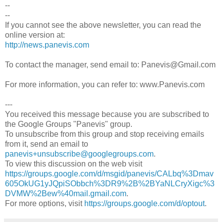
--
--
If you cannot see the above newsletter, you can read the
online version at:
http://news.panevis.com
To contact the manager, send email to: Panevis@Gmail.com
For more information, you can refer to: www.Panevis.com
---
You received this message because you are subscribed to
the Google Groups "Panevis" group.
To unsubscribe from this group and stop receiving emails
from it, send an email to
panevis+unsubscribe@googlegroups.com
.
To view this discussion on the web visit
https://groups.google.com/d/msgid/panevis/CALbq%3Dmav
605OkUG1yJQpiSObbch%3DR9%2B%2BYaNLCryXigc%3
DVMW%2Bew%40mail.gmail.com
.
For more options, visit
https://groups.google.com/d/optout
.