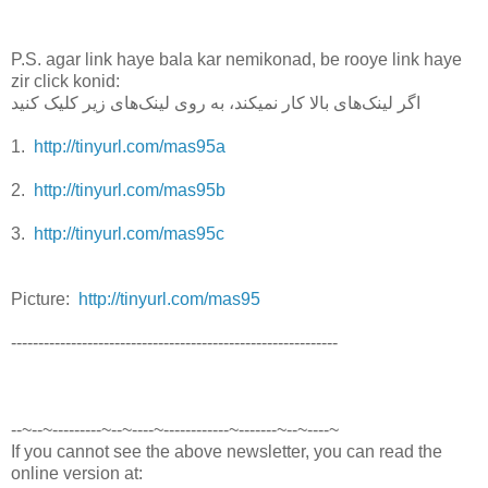
P.S. agar link haye bala kar nemikonad, be rooye link haye
zir click konid:
اگر لینک‌های بالا کار نمیکند، به روی لینک‌های زیر کلیک کنید
1.
http://tinyurl.com/mas95a
2.
http://tinyurl.com/mas95b
3.
http://tinyurl.com/mas95c
Picture:
http://tinyurl.com/mas95
------------------------------------------------------------
--~--~---------~--~----~------------~-------~--~----~
If you cannot see the above newsletter, you can read the
online version at: