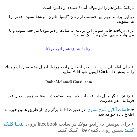
برنامهٔ شانزدهم رادیو مولانا آمادهٔ شنیدن و دانلود است.
در این برنامه چهارمین قسمت از رمان "کیمیا خاتون" نوشتهٔ
سعیده قدس را
می‌شنوید.
برای دریافت فایل‌ صوتی این برنامه به سایت رادیو مولانا مراجعه نموده و یا
می‌توانید بروی لینک زیر کلیک نمایید:
.: برنامهٔ شانزدهم رادیو مولانا
:.
+ برای اطمینان از دریافت خبرنامه‌های رادیو مولانا، ایمیل مخصوص رادیو مولانا
را به بخش Contacts ایمیل خود Add نمایید:
RadioMolana@Gmail.com
+ چنانچه دیگر مایل بدریافت این خبرنامه نیستید، در پاسخ به همین ایمیل قید
فرمایید: لغو عضویت
+
جلسات آنلاین شرح مثنوی
، در صورت ادامهٔ برگزاری، از طریق همین خبرنامه
اطلاع داده خواهد شد.
+ برای پیوستن به رادیو مولانا در سایت facebook بروی
اینجـا کلیک
کنید
: سپس روی دکمهء like کلیک کنید.