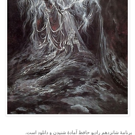
برنامهٔ شانزدهم رادیو حافظ آمادهٔ شنیدن و دانلود است.