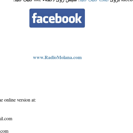
www.RadioMolana.com
e online version at:
ail.com
s.com