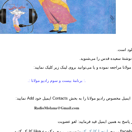
نلود است.
وشتهٔ
سعیده قدس را می‌شنوید.
لانا مراجعه نموده و یا می‌توانید بروی لینک زیر کلیک نمایید:
.: برنامهٔ بیست و سوم رادیو مولانا
:.
دیو مولانا را به بخش Contacts ایمیل خود Add نمایید:
RadioMolana@Gmail.com
ر پاسخ به همین ایمیل قید فرمایید: لغو عضویت
اینجـا کلیک کنید
: سپس روی دکمهء like کلیک کنید.